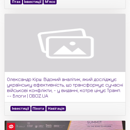
Птах
Інвестиції
М'ясо
Олександр Кірш: Відомий аналітик, який досліджує
українську ефективність, що трансформує сучасні
військові конфлікти, - у виданні, котре цінує Трамп.
-- Блоги | OBOZ.UA
Інвестиції
Піхота
Навігація