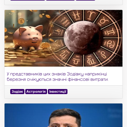
У представників цих знаків Зодіаку наприкінці
березня очікуються значні фінансові витрати.
Зодіак
Астрологія
Інвестиції