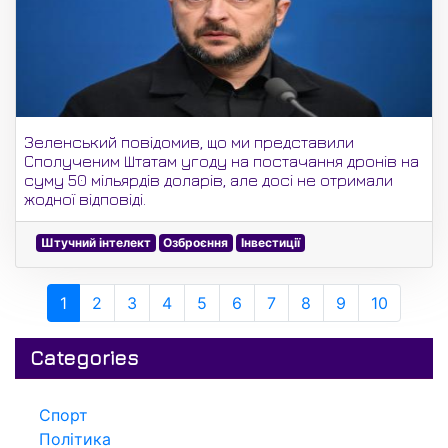
Зеленський повідомив, що ми представили
Сполученим Штатам угоду на постачання дронів на
суму 50 мільярдів доларів, але досі не отримали
жодної відповіді.
Штучний інтелект
Озброєння
Інвестиції
1
2
3
4
5
6
7
8
9
10
Categories
Спорт
Політика