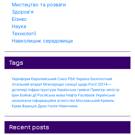
Мистецтво та розваги
Здоров'я
Бізнес
Наука
Технології
Навколишнє середовище
Tags
Укрінформ
Європейський Союз
РБК-Україна
Безпілотний
літальний апарат
Міжнародні санкції щодо Росії (2014—
дотепер)
Інфраструктура
Українська гривня
Прем'єр-міністр
Іран
Бойові дії
Російська мова
Нафта
Facebook
Українське
незалежне інформаційне агентство
Московський Кремль
Крим
Франція
Дрон
Італія
Німеччина
Recent posts