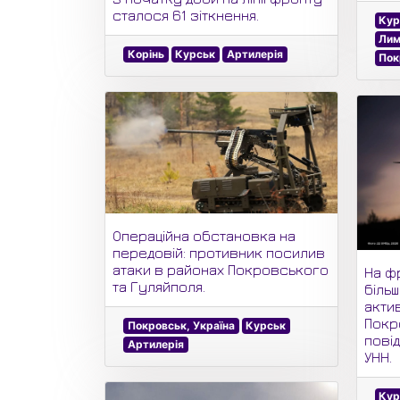
сталося 61 зіткнення.
Кур
Лим
Корінь
Курськ
Артилерія
Пок
Операційна обстановка на
передовій: противник посилив
атаки в районах Покровського
На фр
та Гуляйполя.
більш
акти
Покр
Покровськ, Україна
Курськ
пові
Артилерія
УНН.
Кур