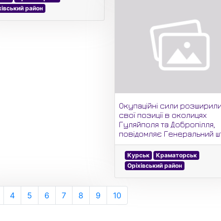
хівський район
Окупаційні сили розширил
свої позиції в околицях
Гуляйполя та Добропілля,
повідомляє Генеральний ш
Курськ
Краматорськ
Оріхівський район
4
5
6
7
8
9
10