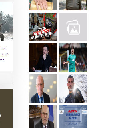
или
льше
 --