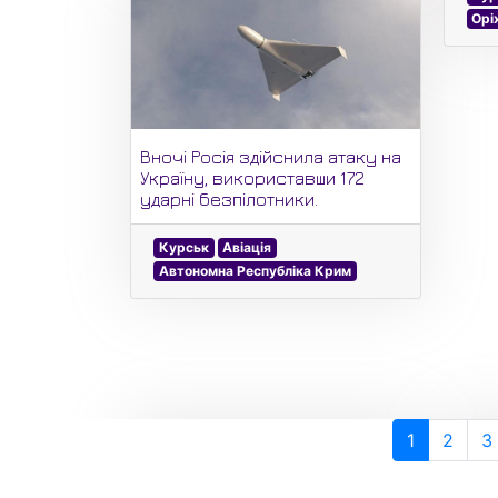
Орі
Вночі Росія здійснила атаку на
Україну, використавши 172
ударні безпілотники.
Курськ
Авіація
Автономна Республіка Крим
1
2
3