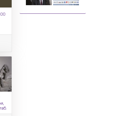
:00
і
я,
таб.