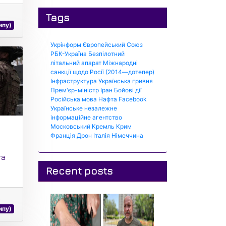
Tags
ипу)
Укрінформ
Європейський Союз
РБК-Україна
Безпілотний
літальний апарат
Міжнародні
санкції щодо Росії (2014—дотепер)
Інфраструктура
Українська гривня
Прем'єр-міністр
Іран
Бойові дії
Російська мова
Нафта
Facebook
Українське незалежне
інформаційне агентство
Московський Кремль
Крим
Франція
Дрон
Італія
Німеччина
та
Recent posts
ипу)