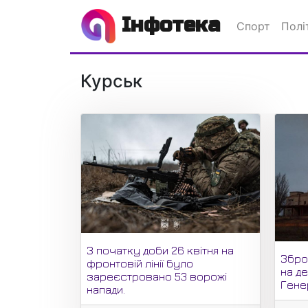
Інфотека
Спорт
Полі
Курськ
З початку доби 26 квітня на
Зброй
фронтовій лінії було
на д
зареєстровано 53 ворожі
Гене
напади.