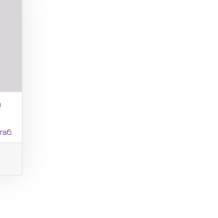
и
таб.