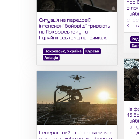
про 6
з по
найбі
спос
Ситуація на передовій:
Кост
інтенсивні бойові дії тривають
на Покровському та
Гуляйпільському напрямках.
Рад
Зап
Покровськ, Україна
Курськ
Авіація
На ф
45 бо
найбі
на Г
Генеральний штаб повідомляє:
пові
з початку доби на лінії фронту