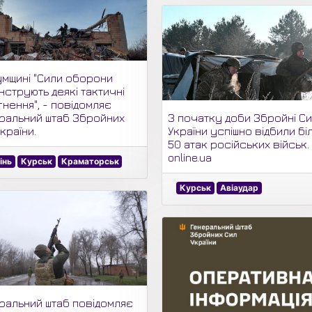
умщині "Сили оборони
нструють деякі тактичні
нення", - повідомляє
ральний штаб Збройних
З початку доби Збройні С
країни.
України успішно відбили бі
50 атак російських військ.
online.ua
інь
Курськ
Краматорськ
Курськ
Авіаудар
ральний штаб повідомляє