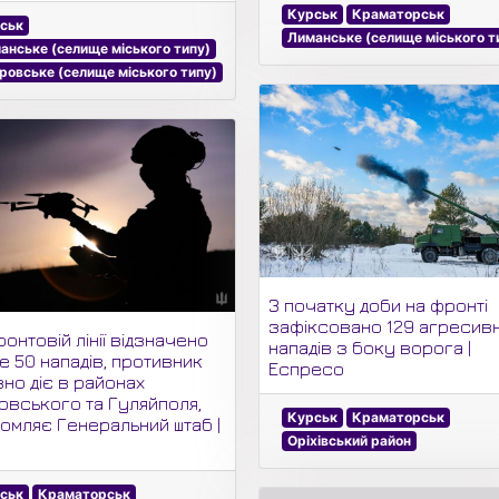
Курськ
Краматорськ
ськ
Лиманське (селище міського т
анське (селище міського типу)
ровське (селище міського типу)
З початку доби на фронті
зафіксовано 129 агресив
онтовій лінії відзначено
нападів з боку ворога |
е 50 нападів, противник
Еспресо
вно діє в районах
овського та Гуляйполя,
Курськ
Краматорськ
домляє Генеральний штаб |
Оріхівський район
ськ
Краматорськ