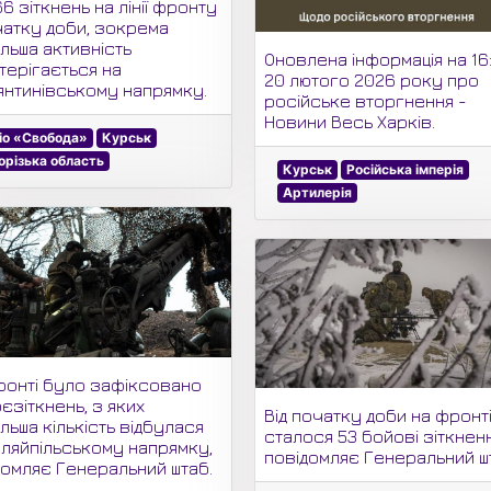
6 зіткнень на лінії фронту
чатку доби, зокрема
льша активність
Оновлена інформація на 16
терігається на
20 лютого 2026 року про
янтинівському напрямку.
російське вторгнення -
Новини Весь Харків.
іо «Свобода»
Курськ
орізька область
Курськ
Російська імперія
Артилерія
ронті було зафіксовано
єзіткнень, з яких
Від початку доби на фронт
льша кількість відбулася
сталося 53 бойові зіткненн
уляйпільському напрямку,
повідомляє Генеральний ш
домляє Генеральний штаб.