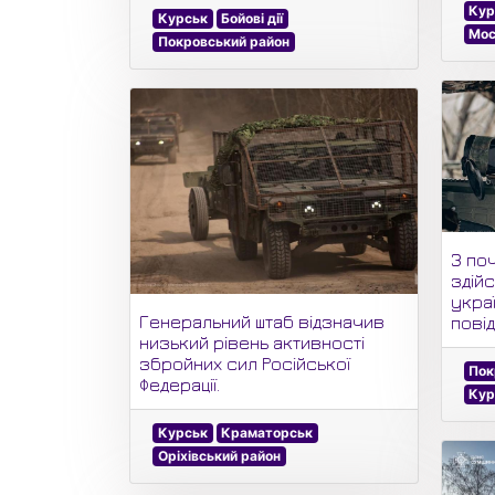
Кур
Курськ
Бойові дії
Мос
Покровський район
З по
здійс
укра
Генеральний штаб відзначив
пові
низький рівень активності
збройних сил Російської
Пок
Федерації.
Кур
Курськ
Краматорськ
Оріхівський район