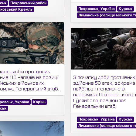
ськ
Покровський район
Покровськ, Україна
Курськ
ковський Кремль
Лиманське (селище міського т
чатку доби противник
нив 116 нападів на позиції
З початку доби противник
їнських військових,
здійснив 50 атак, зокрема
домляє Генеральний штаб.
найбільш інтенсивно в
напрямках Покровського 
Гуляйполя, повідомляє
ровськ, Україна
Корінь
Генеральний штаб.
ськ
Покровськ, Україна
Курськ
Лиманське (селище міського т