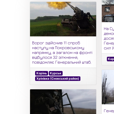
На С
демо
досяг
Ворог здійснив 11 спроб
Гене
наступу на Покровському
сил У
напрямку, а загалом на фронті
відбулося 32 зіткнення,
Кор
повідомляє Генеральний штаб.
Корінь
Курськ
Хрінівка (Сновський район)
Гене