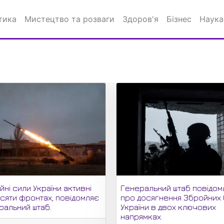
тика
Мистецтво та розваги
Здоров'я
Бізнес
Наука
ні сили України активні
Генеральний штаб повідом
есяти фронтах, повідомляє
про досягнення Збройних
ральний штаб.
України в двох ключових
напрямках.