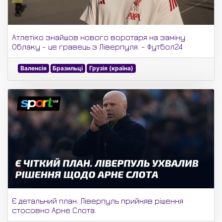
Атлетіко знайшов нового воротаря на заміну
Облаку - це гравець з Ліверпуля. - Футбол24
Валенсія
Бразильці
Грузія (країна)
Є детальний план. Ліверпуль прийняв рішення
стосовно Арне Слота.