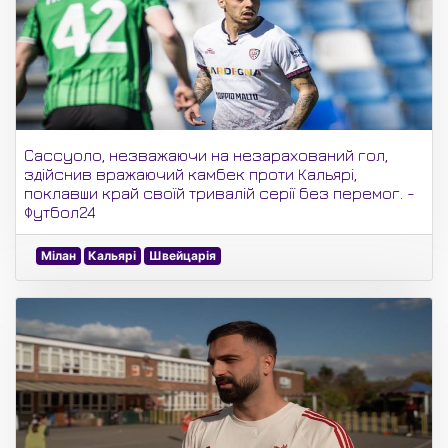
Сассуоло, незважаючи на незарахований гол,
здійснив вражаючий камбек проти Кальярі,
поклавши край своїй тривалій серії без перемог. -
Футбол24
Мілан
Кальярі
Швейцарія