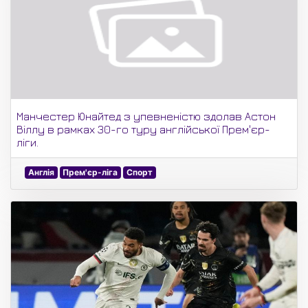
Манчестер Юнайтед з упевненістю здолав Астон
Віллу в рамках 30-го туру англійської Прем'єр-
ліги.
Англія
Прем'єр-ліга
Спорт