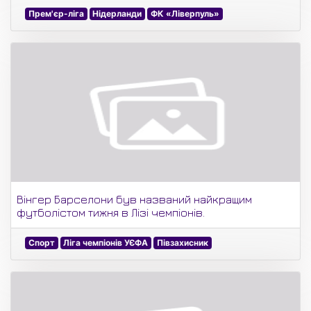
Прем'єр-ліга
Нідерланди
ФК «Ліверпуль»
Вінгер Барселони був названий найкращим
футболістом тижня в Лізі чемпіонів.
Спорт
Ліга чемпіонів УЄФА
Півзахисник