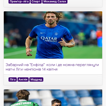
Прем'єр-ліга
Спорт
Мохамед Салах
Забарний на "Енфілді": коли і де можна переглянути
матчі Ліги чемпіонів 14 квітня
Ліга
Англія
Мадрид