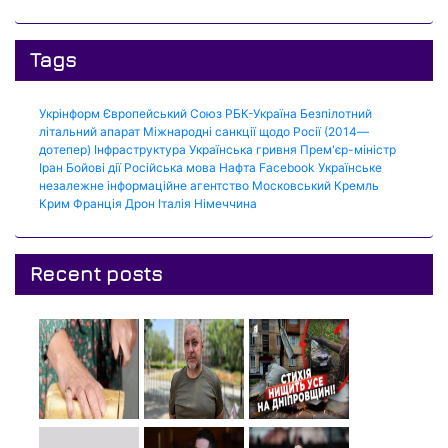
Tags
Укрінформ
Європейський Союз
РБК-Україна
Безпілотний
літальний апарат
Міжнародні санкції щодо Росії (2014—
дотепер)
Інфраструктура
Українська гривня
Прем'єр-міністр
Іран
Бойові дії
Російська мова
Нафта
Facebook
Українське
незалежне інформаційне агентство
Московський Кремль
Крим
Франція
Дрон
Італія
Німеччина
Recent posts