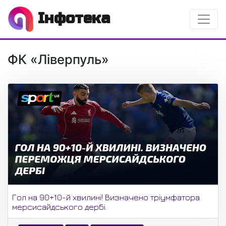
Інфотека
ФК «Ліверпуль»
Гол на 90+10-й хвилині! Визначено тріумфатора
мерсисайдського дербі.