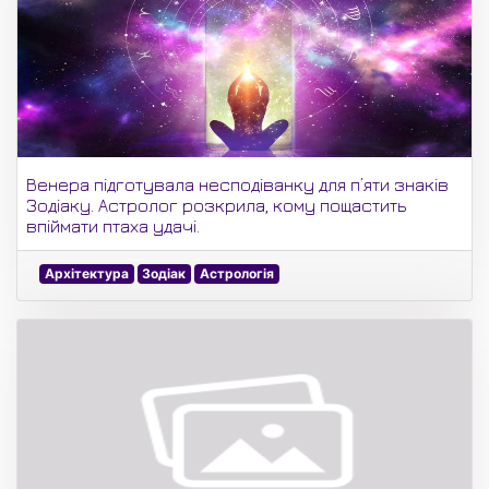
Венера підготувала несподіванку для п’яти знаків
Зодіаку. Астролог розкрила, кому пощастить
впіймати птаха удачі.
Архітектура
Зодіак
Астрологія