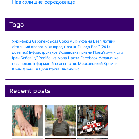
Навколишнє середовище
Tags
Укрінформ
Європейський Союз
РБК-Україна
Безпілотний
літальний апарат
Міжнародні санкції щодо Росії (2014—
дотепер)
Інфраструктура
Українська гривня
Прем'єр-міністр
Іран
Бойові дії
Російська мова
Нафта
Facebook
Українське
незалежне інформаційне агентство
Московський Кремль
Крим
Франція
Дрон
Італія
Німеччина
Recent posts