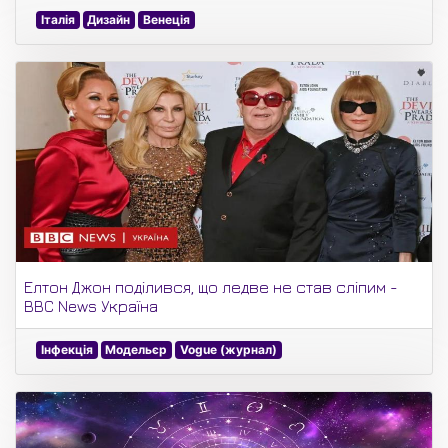
Італія
Дизайн
Венеція
Елтон Джон поділився, що ледве не став сліпим -
BBC News Україна
Інфекція
Модельєр
Vogue (журнал)