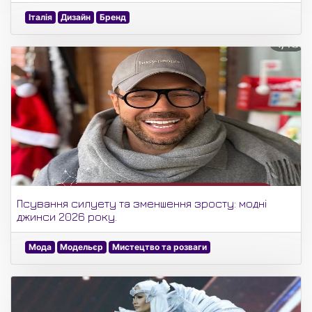
Італія
Дизайн
Бренд
Псування силуету та зменшення зросту: модні
джинси 2026 року.
Мода
Модельєр
Мистецтво та розваги