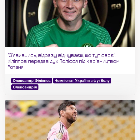
"З'явившись, відразу відчуваєш, що тут своє":
Філіппов передав дух Полісся під керівництвом
Ротаня.
Олександр Філіппов
Чемпіонат України з футболу
Олександрія