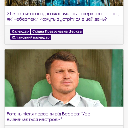
21 жовтня: сьогодні відзначається церковне свято,
які небезпеки можуть зустрітися в цей день?
Календар
Східна Православна Церква
Юліанський календар
Ротань після поразки від Вереса: "Усе
визначається настроєм"