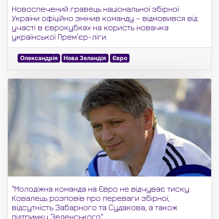
Новоспечений гравець національної збірної
України офіційно змінив команду – відмовився від
участі в єврокубках на користь новачка
української Прем'єр-ліги.
Олександрія
Нова Зеландія
Євро
"Молодіжна команда на Євро не відчуває тиску:
Ковалець розповів про переваги збірної,
відсутність Забарного та Судакова, а також
підтримку Зеленського"