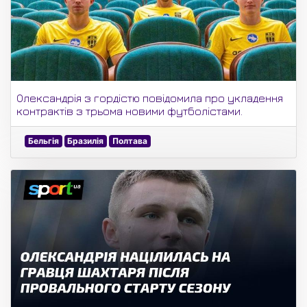
Олександрія з гордістю повідомила про укладення
контрактів з трьома новими футболістами.
Бельгія
Бразилія
Полтава