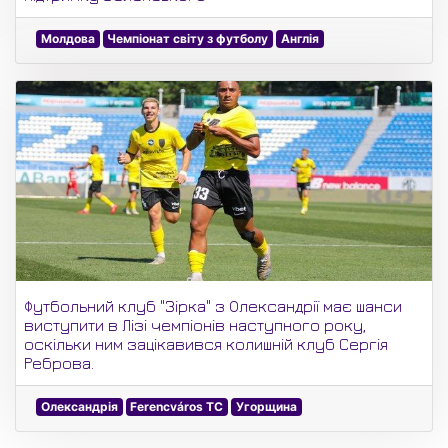
Молдова
Чемпіонат світу з футболу
Англія
Футбольний клуб "Зірка" з Олександрії має шанси
виступити в Лізі чемпіонів наступного року,
оскільки ним зацікавився колишній клуб Сергія
Реброва.
Олександрія
Ferencváros TC
Угорщина