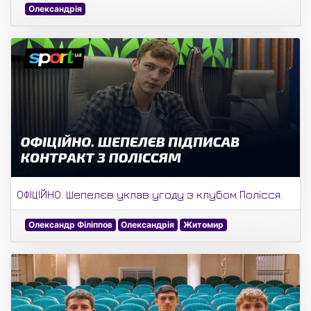
Олександрія
ОФІЦІЙНО. Шепелєв уклав угоду з клубом Полісся.
Олександр Філіппов
Олександрія
Житомир