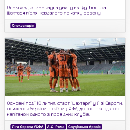
Олександрія звернула увагу на футболіста
Шахтаря після невдалого початку сезону.
Олександрія
Основні події 10 липня: старт "Шахтаря" у Лізі Європи,
зниження України в таблиці ФІФА, допінг-скандал із
капітаном одного з провідних клубів.
Ліга Європи УЄФА
А.С. Рома
Саудівська Аравія