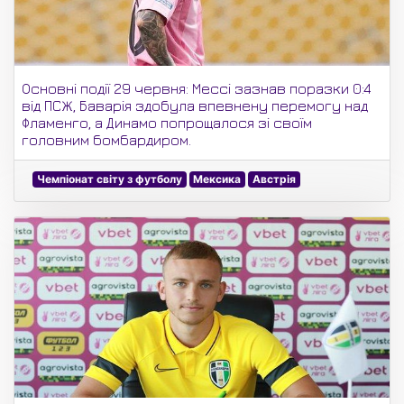
Основні події 29 червня: Мессі зазнав поразки 0:4
від ПСЖ, Баварія здобула впевнену перемогу над
Фламенго, а Динамо попрощалося зі своїм
головним бомбардиром.
Чемпіонат світу з футболу
Мексика
Австрія