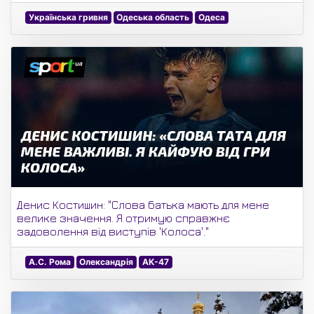
Українська гривня
Одеська область
Одеса
Денис Костишин: "Слова батька мають для мене
велике значення. Я отримую справжнє
задоволення від виступів 'Колоса'."
А.С. Рома
Олександрія
АК-47