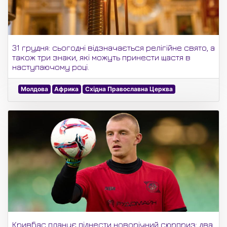
31 грудня: сьогодні відзначається релігійне свято, а
також три знаки, які можуть принести щастя в
наступаючому році.
Молдова
Африка
Східна Православна Церква
Кривбас планує піднести новорічний сюрприз: два