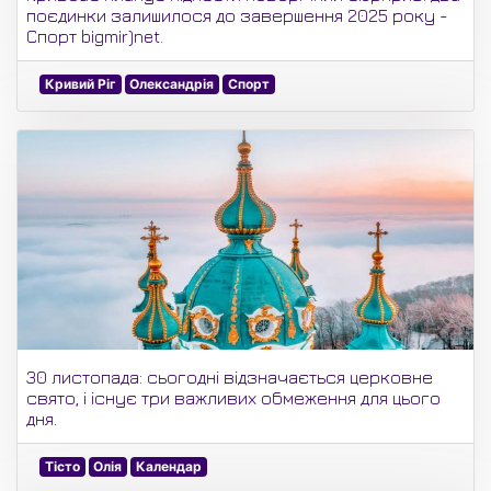
поєдинки залишилося до завершення 2025 року -
Спорт bigmir)net.
Кривий Ріг
Олександрія
Спорт
30 листопада: сьогодні відзначається церковне
свято, і існує три важливих обмеження для цього
дня.
Тісто
Олія
Календар