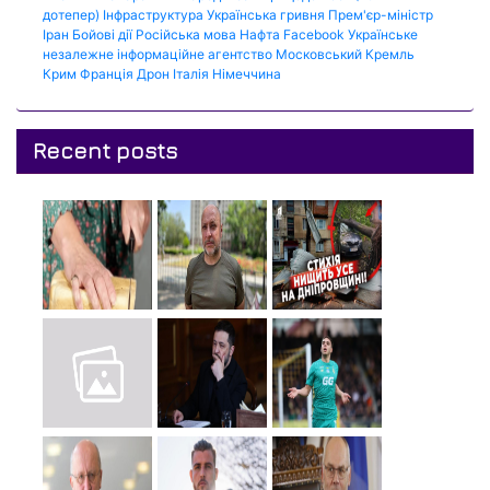
дотепер)
Інфраструктура
Українська гривня
Прем'єр-міністр
Іран
Бойові дії
Російська мова
Нафта
Facebook
Українське
незалежне інформаційне агентство
Московський Кремль
Крим
Франція
Дрон
Італія
Німеччина
Recent posts