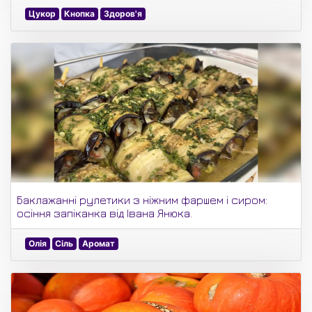
Цукор
Кнопка
Здоров'я
Баклажанні рулетики з ніжним фаршем і сиром:
осіння запіканка від Івана Янюка.
Олія
Сіль
Аромат