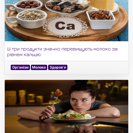
Ці три продукти значно перевищують молоко за
рівнем кальцію.
Організм
Молоко
Здоров'я