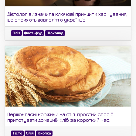
Дієтолог визначила ключові принципи харчування,
що сприяють довголіттю українців.
Олія
Фаст-фуд
Шоколад
Першокласні коржики на стіл: простий спосіб
приготувати домашній хліб за короткий час.
Тісто
Олія
Кнопка