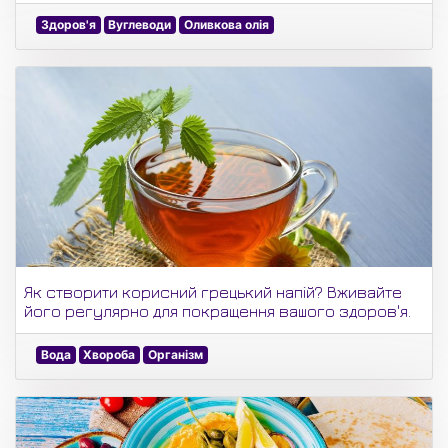
Здоров'я
Вуглеводи
Оливкова олія
Як створити корисний грецький напій? Вживайте
його регулярно для покращення вашого здоров'я.
Вода
Хвороба
Організм