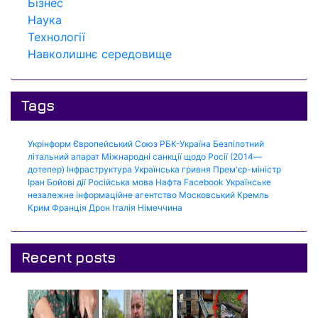
Бізнес
Наука
Технології
Навколишнє середовище
Tags
Укрінформ
Європейський Союз
РБК-Україна
Безпілотний
літальний апарат
Міжнародні санкції щодо Росії (2014—
дотепер)
Інфраструктура
Українська гривня
Прем'єр-міністр
Іран
Бойові дії
Російська мова
Нафта
Facebook
Українське
незалежне інформаційне агентство
Московський Кремль
Крим
Франція
Дрон
Італія
Німеччина
Recent posts