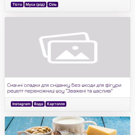
Тісто
Муса (рід)
Сіль
Смачні оладки для сніданку без шкоди для фігури:
рецепт переможниці шоу "Зважені та щасливі"
Instagram
Вода
Картопля