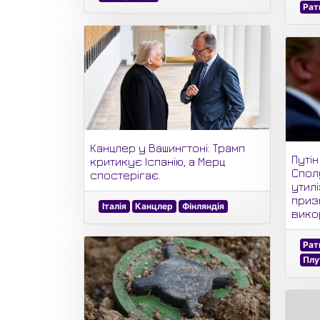
Рат
Канцлер у Вашингтоні: Трамп
Путі
критикує Іспанію, а Мерц
Спол
спостерігає.
утилі
приз
Італія
Канцлер
Фінляндія
викор
Рат
Плу