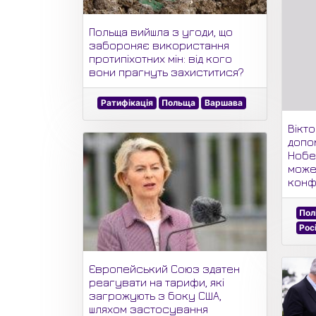
Польща вийшла з угоди, що
забороняє використання
протипіхотних мін: від кого
вони прагнуть захиститися?
Ратифікація
Польща
Варшава
Вікто
допо
Нобе
може
конфл
Пол
Рос
Європейський Союз здатен
реагувати на тарифи, які
загрожують з боку США,
шляхом застосування