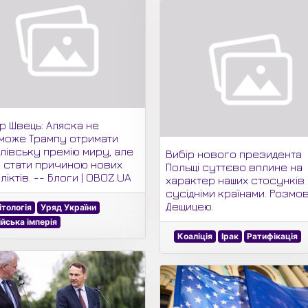
р Швець: Аляска не
може Трампу отримати
лівську премію миру, але
Вибір нового президента
 стати причиною нових
Польщі суттєво вплине на
іктів. -- Блоги | OBOZ.UA
характер наших стосунків 
сусідніми країнами. Розмо
Дещицею.
ітологія
Уряд України
ійська імперія
Коаліція
Ірак
Ратифікація