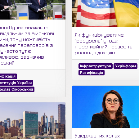
ропі Путіна вважають
відальним за військові
Як функціонуватиме
ини, тому можливість
"ресурсна" угода:
едення переговорів з
інвестиційний процес та
 участю тут є
розподіл доходів.
жливою, зазначив
рський.
Інфраструктура
Укрінформ
Ратифікація
ифікація
ституція України
ослав Сікорський
У державних колах