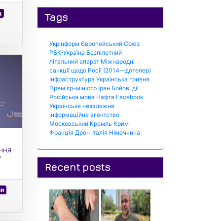
д
Tags
Укрінформ
Європейський Союз
РБК-Україна
Безпілотний
літальний апарат
Міжнародні
санкції щодо Росії (2014—дотепер)
Інфраструктура
Українська гривня
Прем'єр-міністр
Іран
Бойові дії
Російська мова
Нафта
Facebook
Українське незалежне
інформаційне агентство
Московський Кремль
Крим
Франція
Дрон
Італія
Німеччина
ння
"
Recent posts
ни