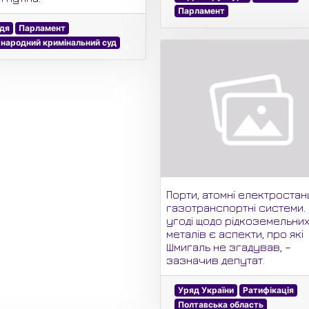
Парламент
дя
Парламент
народний кримінальний суд
Порти, атомні електростанц
газотранспортні системи.
угоді щодо рідкоземельни
металів є аспекти, про які
Шмигаль не згадував, –
зазначив депутат.
Уряд України
Ратифікація
Полтавська область