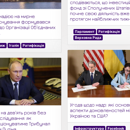
сподіваються, що інвестиц
фонд зі Сполучених Штатів
почне свою діяльність вже
надією на мирне
протягом найближчих тижн
існування формувався
до Організації Об'єднаних
Парламент
Ратифікація
.
Верховна Рада
риж
Італія
Ратифікація
Угода щодо надр: які основ
аспекти домовленостей м
 на дев'ять років без
Україною та США?
слідування: як
ціонуватиме Трибунал
Інфраструктура
Facebook
 Путіна.