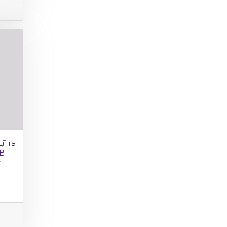
ії та
 В
х