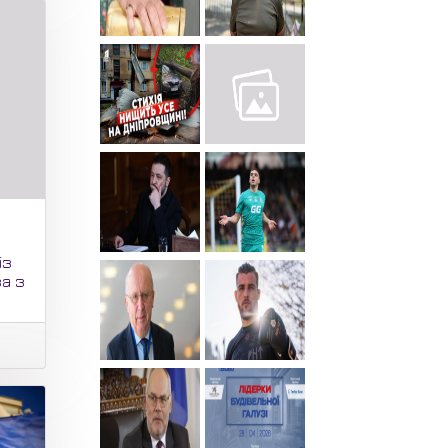
із
ва з