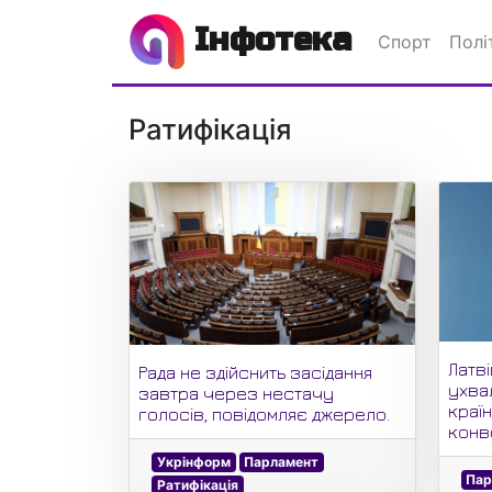
Інфотека
Спорт
Полі
Ратифікація
Латв
Рада не здійснить засідання
ухва
завтра через нестачу
країн
голосів, повідомляє джерело.
конве
Укрінформ
Парламент
Пар
Ратифікація