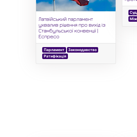
Суд
Латвійський парламент
Між
ухвалив рішення про вихід із
Стамбульської конвенції |
Еспресо
Парламент
Законодавство
Ратифікація