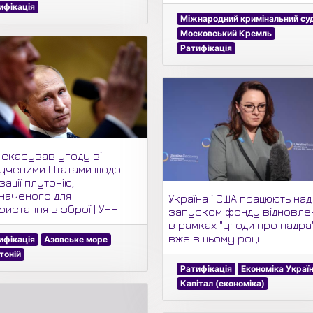
ифікація
Міжнародний кримінальний су
Московський Кремль
Ратифікація
н скасував угоду зі
ученими Штатами щодо
зації плутонію,
наченого для
Україна і США працюють над
истання в зброї | УНН
запуском фонду відновле
в рамках "угоди про надра
вже в цьому році.
ифікація
Азовське море
тоній
Ратифікація
Економіка Украї
Капітал (економіка)