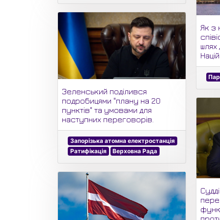
Як з 
спів
шлях 
Націй
Па
Зеленський поділився
подробицями "плану на 20
пунктів" та умовами для
наступних переговорів.
Запорізька атомна електростанція
Ратифікація
Верховна Рада
Судді
пере
функ
проти