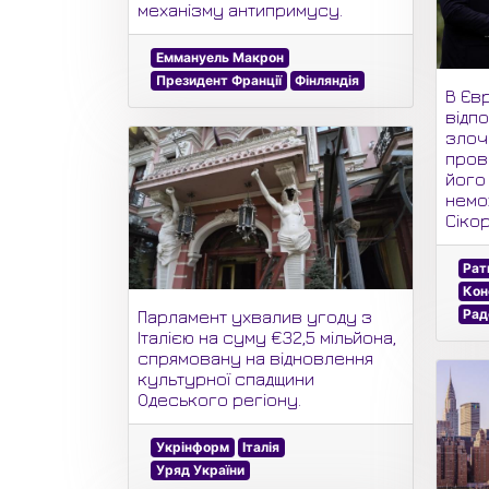
механізму антипримусу.
Еммануель Макрон
Президент Франції
Фінляндія
В Єв
відпо
злоч
пров
його
немо
Сіко
Рат
Кон
Рад
Парламент ухвалив угоду з
Італією на суму €32,5 мільйона,
спрямовану на відновлення
культурної спадщини
Одеського регіону.
Укрінформ
Італія
Уряд України