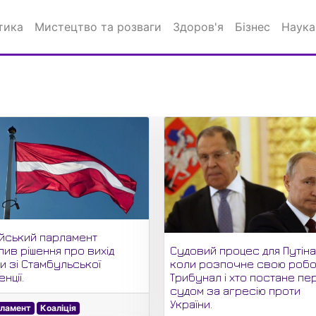
тика
Мистецтво та розваги
Здоров'я
Бізнес
Наука
ійський парламент
Судовий процес для Путіна
лив рішення про вихід
коли розпочне свою роб
и зі Стамбульської
Трибунал і хто постане пе
нції.
судом за агресію проти
України.
ламент
Коаліція