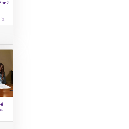
ійний
ів.
ні
іж