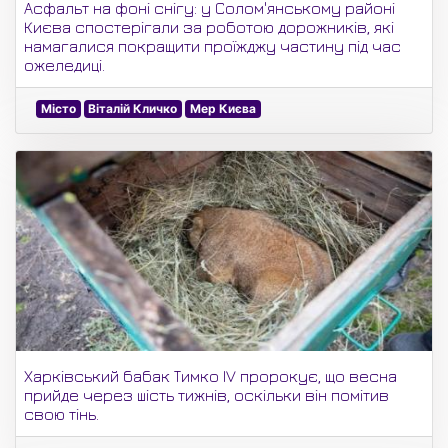
Асфальт на фоні снігу: у Солом'янському районі
Києва спостерігали за роботою дорожників, які
намагалися покращити проїжджу частину під час
ожеледиці.
Місто
Віталій Кличко
Мер Києва
Харківський бабак Тимко IV пророкує, що весна
прийде через шість тижнів, оскільки він помітив
свою тінь.