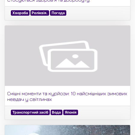
Хвороба
Реліквія.
Погода
Смішні моменти та курйози: 10 найсмішніших зимових
невдач у світлинах
Транспортний засіб
Вода
Японія