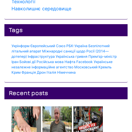
Технології
Навколишнє середовище
Tags
Укрінформ
Європейський Союз
РБК-Україна
Безпілотний
літальний апарат
Міжнародні санкції щодо Росії (2014—
дотепер)
Інфраструктура
Українська гривня
Прем'єр-міністр
Іран
Бойові дії
Російська мова
Нафта
Facebook
Українське
незалежне інформаційне агентство
Московський Кремль
Крим
Франція
Дрон
Італія
Німеччина
Recent posts