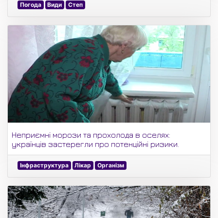
Погода
Види
Степ
Неприємні морози та прохолода в оселях:
українців застерегли про потенційні ризики.
Інфраструктура
Лікар
Організм