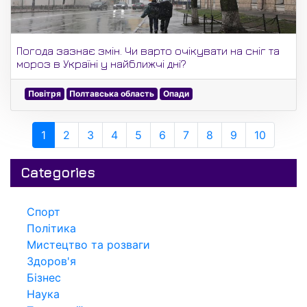
Погода зазнає змін. Чи варто очікувати на сніг та
мороз в Україні у найближчі дні?
Повітря
Полтавська область
Опади
1
2
3
4
5
6
7
8
9
10
Categories
Спорт
Політика
Мистецтво та розваги
Здоров'я
Бізнес
Наука