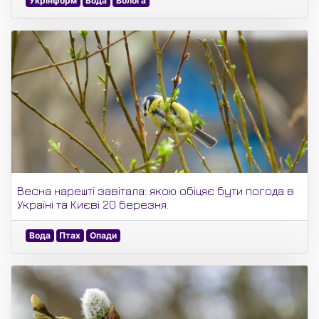
Укрінформ
Вода
Волога
Весна нарешті завітала: якою обіцяє бути погода в
Україні та Києві 20 березня.
Вода
Птах
Опади