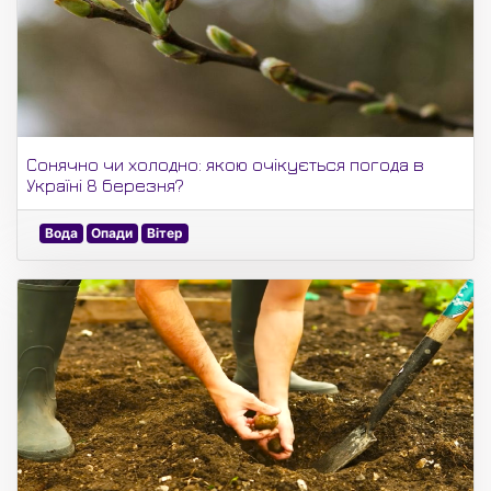
Сонячно чи холодно: якою очікується погода в
Україні 8 березня?
Вода
Опади
Вітер