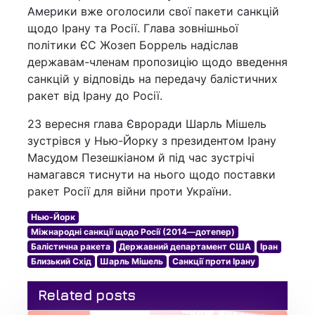
Америки вже оголосили свої пакети санкцій
щодо Ірану та Росії. Глава зовнішньої
політики ЄС Жозеп Боррель надіслав
державам-членам пропозицію щодо введення
санкцій у відповідь на передачу балістичних
ракет від Ірану до Росії.
23 вересня глава Євроради Шарль Мішель
зустрівся у Нью-Йорку з президентом Ірану
Масудом Пезешкіаном й під час зустрічі
намагався тиснути на нього щодо поставки
ракет Росії для війни проти України.
Нью-Йорк
Міжнародні санкції щодо Росії (2014—дотепер)
Балістична ракета
Державний департамент США
Іран
Близький Схід
Шарль Мішель
Санкції проти Ірану
Related posts