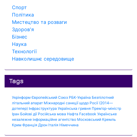
Спорт
Політика
Мистецтво та розваги
Здоров'я
Бізнес
Наука
Технології
Навколишнє середовище
Tags
Укрінформ
Європейський Союз
РБК-Україна
Безпілотний
літальний апарат
Міжнародні санкції щодо Росії (2014—
дотепер)
Інфраструктура
Українська гривня
Прем'єр-міністр
Іран
Бойові дії
Російська мова
Нафта
Facebook
Українське
незалежне інформаційне агентство
Московський Кремль
Крим
Франція
Дрон
Італія
Німеччина