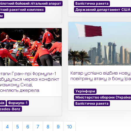
пілотний бойовий літальний апарат
Балістична ракета
ітний ракетний комплекс
Державний департамент США
им
Катар успішно відбив нову
етапи Гран-прі Формули-1
повітряну атаку з боку Іра
ідбудуться через конфлікт
изькому Сході,
домляють джерела.
Укрінформ
Міністерство оборони (Україна
нія
Формула-1
Балістична ракета
cedes-Benz
4
5
6
7
8
9
10