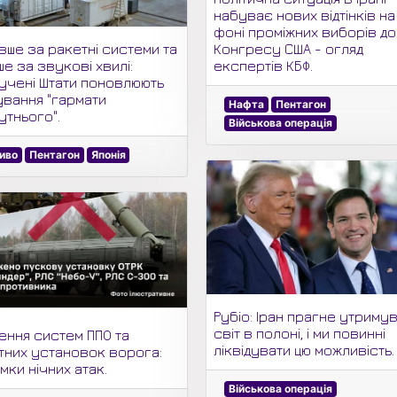
набуває нових відтінків на
фоні проміжних виборів до
Конгресу США - огляд
вше за ракетні системи та
експертів КБФ.
е за звукові хвилі:
учені Штати поновлюють
ування "гармати
Нафта
Пентагон
утнього".
Військова операція
иво
Пентагон
Японія
Рубіо: Іран прагне утриму
світ в полоні, і ми повинні
ення систем ППО та
ліквідувати цю можливість.
тних установок ворога:
мки нічних атак.
Військова операція