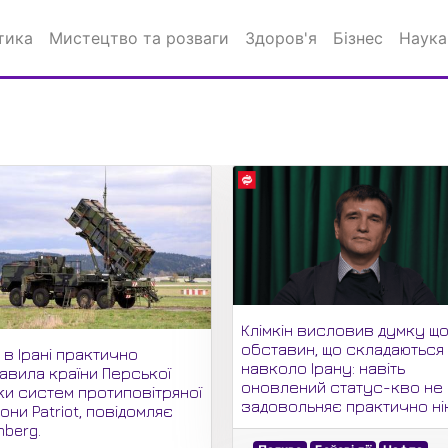
тика
Мистецтво та розваги
Здоров'я
Бізнес
Наука
Клімкін висловив думку щ
обставин, що складаються
 в Ірані практично
навколо Ірану: навіть
авила країни Перської
оновлений статус-кво не
ки систем протиповітряної
задовольняє практично ні
ни Patriot, повідомляє
mberg.