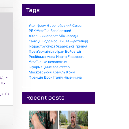
Tags
Укрінформ
Європейський Союз
РБК-Україна
Безпілотний
літальний апарат
Міжнародні
санкції щодо Росії (2014—дотепер)
Інфраструктура
Українська гривня
Прем'єр-міністр
Іран
Бойові дії
Російська мова
Нафта
Facebook
Українське незалежне
інформаційне агентство
Московський Кремль
Крим
ді -
Франція
Дрон
Італія
Німеччина
ть
й
далік
Recent posts