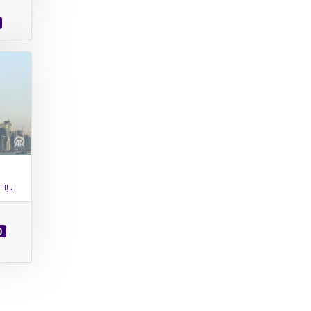
ну.
)