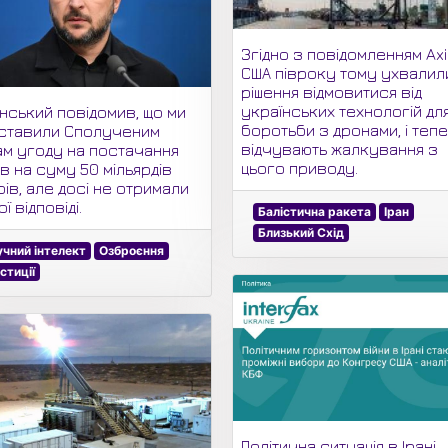
Згідно з повідомленням Axi
США півроку тому ухвалил
рішення відмовитися від
українських технологій дл
нський повідомив, що ми
боротьби з дронами, і теп
ставили Сполученим
відчувають жалкування з
ам угоду на постачання
цього приводу.
в на суму 50 мільярдів
ів, але досі не отримали
ї відповіді.
Балістична ракета
Іран
Близький Схід
чний інтелект
Озброєння
естиції
Політична ситуація в Ірані