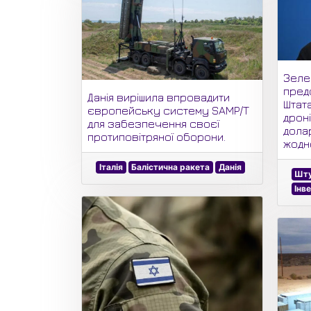
Зеле
пред
Данія вирішила впровадити
Штат
європейську систему SAMP/T
дроні
для забезпечення своєї
долар
протиповітряної оборони.
жодно
Італія
Балістична ракета
Данія
Шту
Інв