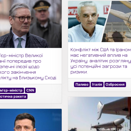
Конфлікт між США та Ірано
має негативний вплив на
'єр-міністр Великої
Україну: аналітик розглян
анії попередив про
усі потенційні загрози та
печні ілюзії щодо
ризики.
кого закінчення
лікту на Близькому Сході.
Паливо
Італія
Озброєння
м'єр-міністр
CNN
істична ракета