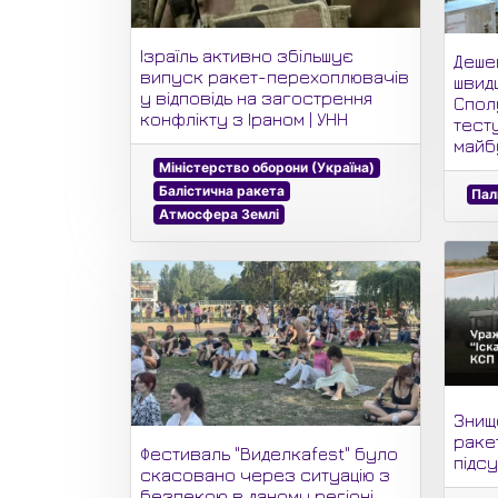
Ізраїль активно збільшує
Деше
випуск ракет-перехоплювачів
швидш
у відповідь на загострення
Спол
конфлікту з Іраном | УНН
тест
майб
Міністерство оборони (Україна)
Балістична ракета
Пал
Атмосфера Землі
Знищ
раке
Фестиваль "Виделкаfest" було
підсу
скасовано через ситуацію з
безпекою в даному регіоні.