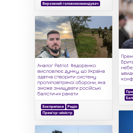
Верховний головнокомандувач
Прем
Брит
Аналог Patriot: Федоренко
небез
висловлює думку, що Україна
швид
здатна створити систему
конф
протиповітряної оборони, яка
зможе знищувати російські
Пре
балістичні ракети.
Бал
Боєприпаси
Радіо
Прем'єр-міністр