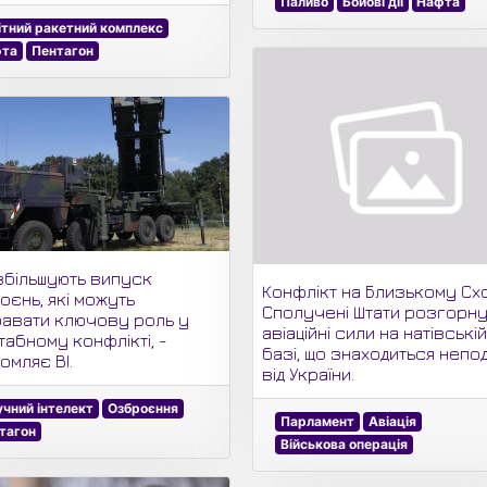
Паливо
Бойові дії
Нафта
ітний ракетний комплекс
фта
Пентагон
збільшують випуск
Конфлікт на Близькому Схо
оєнь, які можуть
Сполучені Штати розгорну
гравати ключову роль у
авіаційні сили на натівські
табному конфлікті, -
базі, що знаходиться непо
омляє ВІ.
від України.
чний інтелект
Озброєння
Парламент
Авіація
тагон
Військова операція