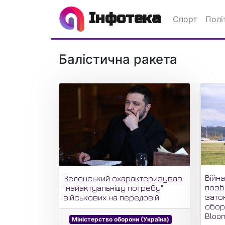
Інфотека
Спорт
Полі
Балістична ракета
Війна
Зеленський охарактеризував
позб
"найактуальнішу потребу"
зато
військових на передовій.
оборо
Bloo
Міністерство оборони (Україна)