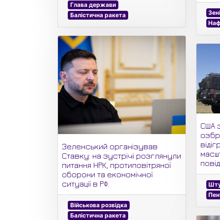
Глава держави
Зен
Балістична ракета
На
США 
озбр
віді
Зеленський організував
масш
Ставку: на зустрічі розглянули
повід
питання НРК, протиповітряної
оборони та економічної
ситуації в РФ.
Шту
Пен
Військова розвідка
Балістична ракета