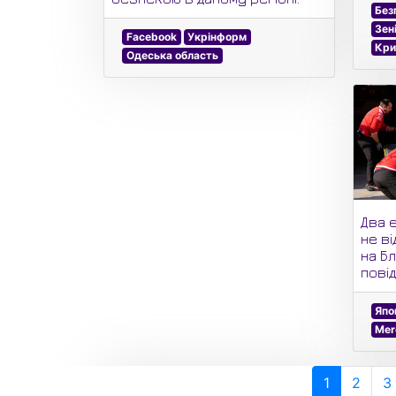
Без
Зен
Facebook
Укрінформ
Кр
Одеська область
Два 
не в
на Бл
пові
Япо
Mer
1
2
3