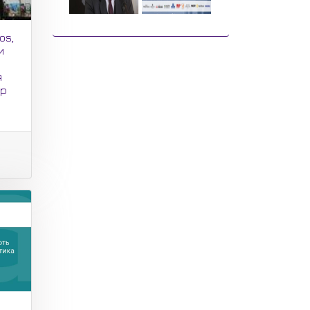
os,
и
я
ер