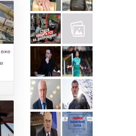
м вже
ув