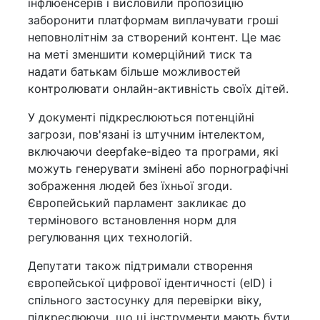
інфлюенсерів і висловили пропозицію
заборонити платформам виплачувати гроші
неповнолітнім за створений контент. Це має
на меті зменшити комерційний тиск та
надати батькам більше можливостей
контролювати онлайн-активність своїх дітей.
У документі підкреслюються потенційні
загрози, пов'язані із штучним інтелектом,
включаючи deepfake-відео та програми, які
можуть генерувати змінені або порнографічні
зображення людей без їхньої згоди.
Європейський парламент закликає до
термінового встановлення норм для
регулювання цих технологій.
Депутати також підтримали створення
європейської цифрової ідентичності (eID) і
спільного застосунку для перевірки віку,
підкреслюючи, що ці інструменти мають бути