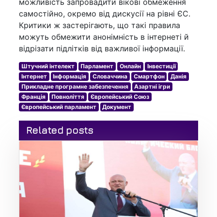
можливість запровадити вікові обмеження
самостійно, окремо від дискусії на рівні ЄС.
Критики ж застерігають, що такі правила
можуть обмежити анонімність в інтернеті й
відрізати підлітків від важливої інформації.
Штучний інтелект
Парламент
Онлайн
Інвестиції
Інтернет
Інформація
Словаччина
Смартфон
Данія
Прикладне програмне забезпечення
Азартні ігри
Франція
Повноліття
Європейський Союз
Європейський парламент
Документ
Related posts