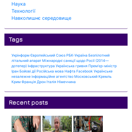
Наука
Технології
Навколишнє середовище
Tags
Укрінформ
Європейський Союз
РБК-Україна
Безпілотний
літальний апарат
Міжнародні санкції щодо Росії (2014—
дотепер)
Інфраструктура
Українська гривня
Прем'єр-міністр
Іран
Бойові дії
Російська мова
Нафта
Facebook
Українське
незалежне інформаційне агентство
Московський Кремль
Крим
Франція
Дрон
Італія
Німеччина
Recent posts