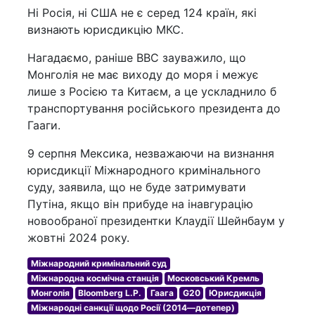
Ні Росія, ні США не є серед 124 країн, які
визнають юрисдикцію МКС.
Нагадаємо, раніше BBС зауважило, що
Монголія не має виходу до моря і межує
лише з Росією та Китаєм, а це ускладнило б
транспортування російського президента до
Гааги.
9 серпня Мексика, незважаючи на визнання
юрисдикції Міжнародного кримінального
суду, заявила, що не буде затримувати
Путіна, якщо він прибуде на інавгурацію
новообраної президентки Клаудії Шейнбаум у
жовтні 2024 року.
Міжнародний кримінальний суд
Міжнародна космічна станція
Московський Кремль
Монголія
Bloomberg L.P.
Гаага
G20
Юрисдикція
Міжнародні санкції щодо Росії (2014—дотепер)