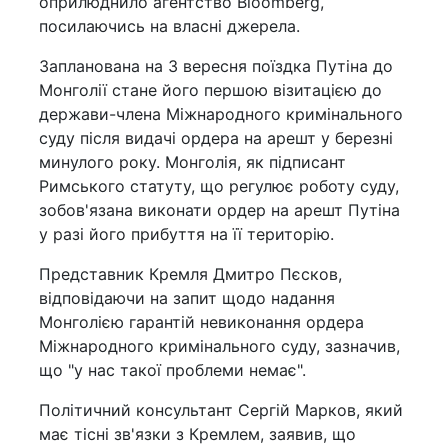
оприлюднило агентство Bloomberg,
посилаючись на власні джерела.
Запланована на 3 вересня поїздка Путіна до
Монголії стане його першою візитацією до
держави-члена Міжнародного кримінального
суду після видачі ордера на арешт у березні
минулого року. Монголія, як підписант
Римського статуту, що регулює роботу суду,
зобов'язана виконати ордер на арешт Путіна
у разі його прибуття на її територію.
Представник Кремля Дмитро Пєсков,
відповідаючи на запит щодо надання
Монголією гарантій невиконання ордера
Міжнародного кримінального суду, зазначив,
що "у нас такої проблеми немає".
Політичний консультант Сергій Марков, який
має тісні зв'язки з Кремлем, заявив, що