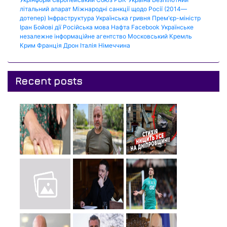
літальний апарат
Міжнародні санкції щодо Росії (2014—
дотепер)
Інфраструктура
Українська гривня
Прем'єр-міністр
Іран
Бойові дії
Російська мова
Нафта
Facebook
Українське
незалежне інформаційне агентство
Московський Кремль
Крим
Франція
Дрон
Італія
Німеччина
Recent posts