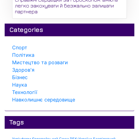
легко закохувати й безжально залишати
партнера
Categories
Спорт
Політика
Мистецтво та розваги
Здоров'я
Бізнес
Наука
Технології
Навколишнє середовище
Tags
Укрінформ
Європейський Союз
РБК-Україна
Безпілотний