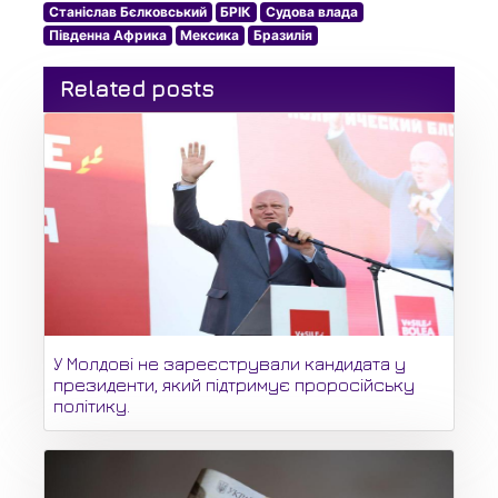
Станіслав Бєлковський
БРІК
Судова влада
Південна Африка
Мексика
Бразилія
Related posts
У Молдові не зареєстрували кандидата у
президенти, який підтримує проросійську
політику.