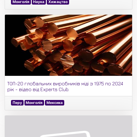
Монголія
Наука
Хижацтво
ТОП-20 глобальних виробників міді з 1975 по 2024
рік - відео від Experts Club.
Перу
Монголія
Мексика