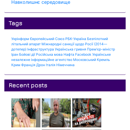
Навколишнє середовище
Tags
Укрінформ
Європейський Союз
РБК-Україна
Безпілотний
літальний апарат
Міжнародні санкції щодо Росії (2014—
дотепер)
Інфраструктура
Українська гривня
Прем'єр-міністр
Іран
Бойові дії
Російська мова
Нафта
Facebook
Українське
незалежне інформаційне агентство
Московський Кремль
Крим
Франція
Дрон
Італія
Німеччина
Recent posts