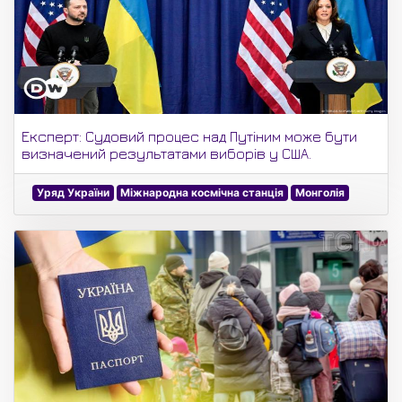
Експерт: Судовий процес над Путіним може бути
визначений результатами виборів у США.
Уряд України
Міжнародна космічна станція
Монголія