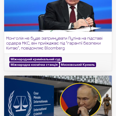
Монголія не буде затримувати Путіна на підставі
ордера МКС; він приїжджає під "гарантії безпеки
Китаю", повідомляє Bloomberg
Міжнародний кримінальний суд
Міжнародна космічна станція
Московський Кремль