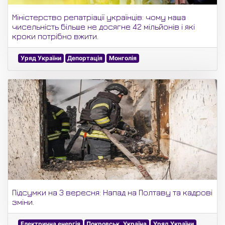
Міністерство репатріації українців: чому наша
чисельність більше не досягне 42 мільйонів і які
кроки потрібно вжити.
Уряд України
Депортація
Монголія
Підсумки на 3 вересня: Напад на Полтаву та кадрові
зміни.
Електрична енергія
Покровськ, Україна
Уряд України