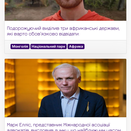
Подорожуючий виділив три африканські держави,
які варто обов'язково відвідати.
Монголія
Національний парк
Африка
Марк Елліс, представник Міжнародної асоціації
адвокатів, висловив думку, що найближчим часом