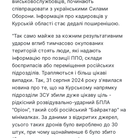
військовослужбовців, починають
співпрацювати з українськими Силами
Оборони. Інформація про кадировців у
Курській області стає дедалі поширенішою.
"Так само майже за кожним результативним
ударом вглиб тимчасово окупованих
територій стоять люди, які надають
інформацію про позиції ППО, склади
боєприпасів або переміщення російських
підрозділів. Трапляються і більш цікаві
випадки. Так, 31 серпня 2024 року з'явилася
новина про те, що на Курському напрямку
підрозділи ЗСУ збили дуже цікаву ціль -
рідкісний розвідувально-ударний БПЛА
"Оріон", такий собі російський "Байрактар" на
мінімалках. За даними з відкритих джерел,
усього таких дронів було вироблено до 30
штук, при чому щонайменше 6 було збито