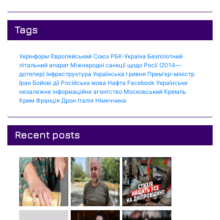
Tags
Укрінформ
Європейський Союз
РБК-Україна
Безпілотний
літальний апарат
Міжнародні санкції щодо Росії (2014—
дотепер)
Інфраструктура
Українська гривня
Прем'єр-міністр
Іран
Бойові дії
Російська мова
Нафта
Facebook
Українське
незалежне інформаційне агентство
Московський Кремль
Крим
Франція
Дрон
Італія
Німеччина
Recent posts