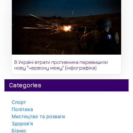
В Україні втрати противника перевищили
нову "червону межу" (інфографіка)
Categories
Спорт
Політика
Мистецтво та розваги
Здоров'я
Бізнес