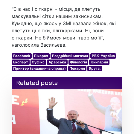
"Є в нас і сіткарні - місця, де плетуть
маскувальні сітки нашим захисникам.
Кумедно, що якось у ЗМІ назвали жінок, які
плетуть ці сітки, пліткарками. Ні, вони
сіткарки. Не біймося мови, творімо її", -
наголосила Васильєва.
Facebook
Лікарня
Роздрібний магазин
РБК-Україна
Експерт
Суфікс
Арабська
Філологія
Книгарня
Принтер (видавнича справа)
Пекарня
Яруга.
Related posts