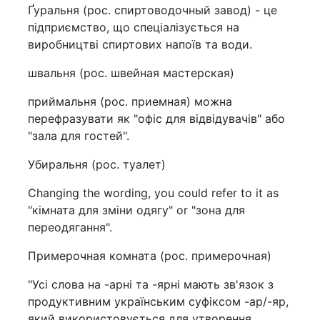
Ґуральня (рос. спиртоводочный завод) - це
підприємство, що спеціалізується на
виробництві спиртових напоїв та води.
швальня (рос. швейная мастерская)
приймальня (рос. приемная) можна
перефразувати як "офіс для відвідувачів" або
"зала для гостей".
Убиральня (рос. туалет)
Changing the wording, you could refer to it as
"кімната для зміни одягу" or "зона для
переодягання".
Примерочная комната (рос. примерочная)
"Усі слова на -арні та -ярні мають зв'язок з
продуктивним українським суфіксом -ар/-яр,
який використовується для утворення