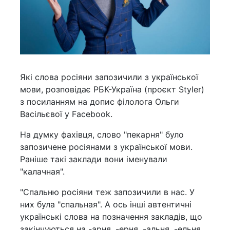
Які слова росіяни запозичили з української
мови, розповідає РБК-Україна (проєкт Styler)
з посиланням на допис філолога Ольги
Васільєвої у Facebook.
На думку фахівця, слово "пекарня" було
запозичене росіянами з української мови.
Раніше такі заклади вони іменували
"калачная".
"Спальню росіяни теж запозичили в нас. У
них була "спальная". А ось інші автентичні
українські слова на позначення закладів, що
закінчуються на -арня, -ерня, -альня, -ельня,