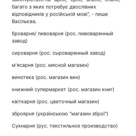
багато з яких потребує двослівних
відповідників у російській мові", - пише
Васільєва.
броварня/ пивоварня (рос. пивоваренный
завод)
сироварня (рос. сыроваренный завод)
мʼясарня (рос. мясной магазин)
винотека (рос. магазин вин)
книжний супермаркет (рос. магазин книг)
квіткарня (рос. цветочный магазин)
зброярня (українською "магазин зброї")
Сукнарня (рус. текстильное производство)