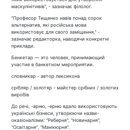
маскулінітивів", - зазначає філолог.
"Професор Тищенко навів понад сорок
альтернатив, які російська мова
використовує для свого заміщення," -
зазначає редакторка, наводячи конкретні
приклади.
Бенкетар — это человек, принимающий
участие в банкетном мероприятии.
словникар - автор лексикона
срібляр / золотяр - майстер срібних / золотих
виробів
До речі, -арню, -ерню вдало використовують
українські бізнеси, утворюючи назви-
оказіоналізми: "Реберня", "Новинарня",
"Освітарня", "Манікюрня".