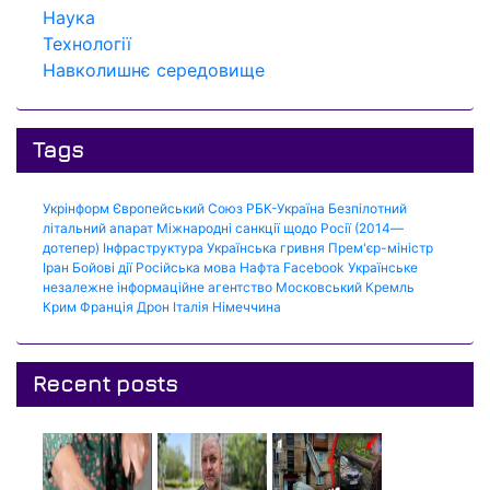
Наука
Технології
Навколишнє середовище
Tags
Укрінформ
Європейський Союз
РБК-Україна
Безпілотний
літальний апарат
Міжнародні санкції щодо Росії (2014—
дотепер)
Інфраструктура
Українська гривня
Прем'єр-міністр
Іран
Бойові дії
Російська мова
Нафта
Facebook
Українське
незалежне інформаційне агентство
Московський Кремль
Крим
Франція
Дрон
Італія
Німеччина
Recent posts