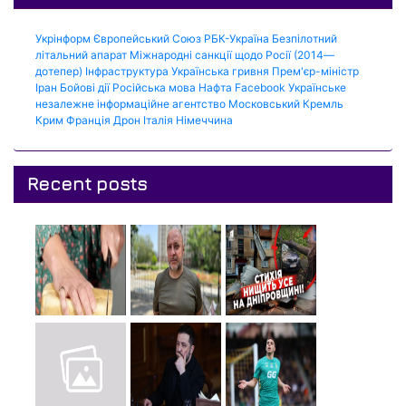
Укрінформ
Європейський Союз
РБК-Україна
Безпілотний
літальний апарат
Міжнародні санкції щодо Росії (2014—
дотепер)
Інфраструктура
Українська гривня
Прем'єр-міністр
Іран
Бойові дії
Російська мова
Нафта
Facebook
Українське
незалежне інформаційне агентство
Московський Кремль
Крим
Франція
Дрон
Італія
Німеччина
Recent posts