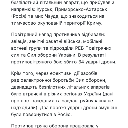
безпілотний літальний апарат, що прибував з
напрямків: Курськ, Приморсько-Ахтарськ
(Росія) та мис Чауда, що знаходиться на
тимчасово окупованій території Криму.
Повітряний напад противника відбивали:
авіація, зенітні ракетні війська, мобільні
вогневі групи та підрозділи РЕБ Повітряних
сил та Сил оборони України. В результаті
протиповітряного бою збито 34 ударні дрони.
Крім того, через ефективні дії засобів
радіоелектронної боротьби Сил оборони,
дванадцять безпілотних літальних апаратів
було втрачені в різних регіонах України (дані
про постраждалих та завдані руйнування не
надходили). Два ворожі ударні дрони змушені
були повернутися в Росію.
Протиповітряна оборона працювала у