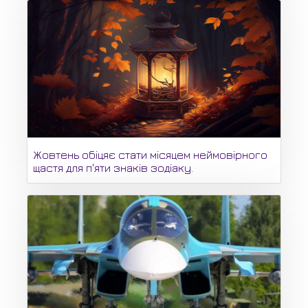
Жовтень обіцяє стати місяцем неймовірного
щастя для п'яти знаків зодіаку.