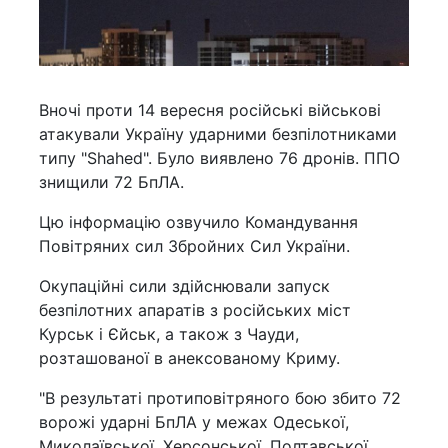
Вночі проти 14 вересня російські військові
атакували Україну ударними безпілотниками
типу "Shahed". Було виявлено 76 дронів. ППО
знищили 72 БпЛА.
Цю інформацію озвучило Командування
Повітряних сил Збройних Сил України.
Окупаційні сили здійснювали запуск
безпілотних апаратів з російських міст
Курськ і Єйськ, а також з Чауди,
розташованої в анексованому Криму.
"В результаті протиповітряного бою збито 72
ворожі ударні БпЛА у межах Одеської,
Миколаївської, Херсонської, Полтавської,