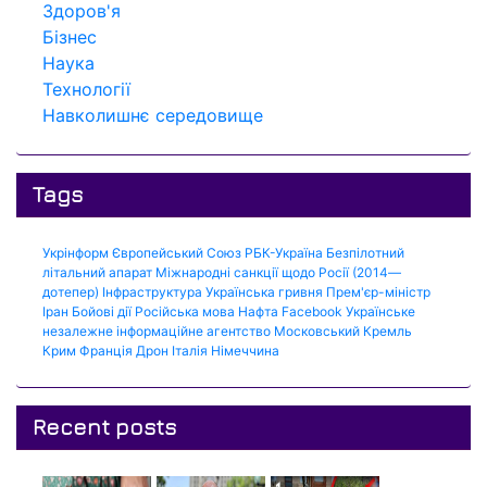
Здоров'я
Бізнес
Наука
Технології
Навколишнє середовище
Tags
Укрінформ
Європейський Союз
РБК-Україна
Безпілотний
літальний апарат
Міжнародні санкції щодо Росії (2014—
дотепер)
Інфраструктура
Українська гривня
Прем'єр-міністр
Іран
Бойові дії
Російська мова
Нафта
Facebook
Українське
незалежне інформаційне агентство
Московський Кремль
Крим
Франція
Дрон
Італія
Німеччина
Recent posts