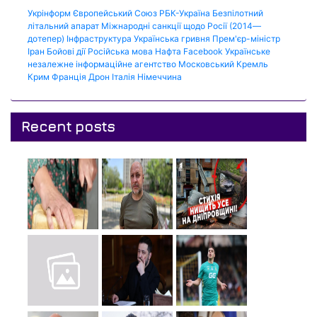
Укрінформ
Європейський Союз
РБК-Україна
Безпілотний
літальний апарат
Міжнародні санкції щодо Росії (2014—
дотепер)
Інфраструктура
Українська гривня
Прем'єр-міністр
Іран
Бойові дії
Російська мова
Нафта
Facebook
Українське
незалежне інформаційне агентство
Московський Кремль
Крим
Франція
Дрон
Італія
Німеччина
Recent posts