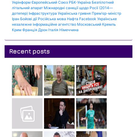
Укрінформ
Європейський Союз
РБК-Україна
Безпілотний
літальний апарат
Міжнародні санкції щодо Росії (2014—
дотепер)
Інфраструктура
Українська гривня
Прем'єр-міністр
Іран
Бойові дії
Російська мова
Нафта
Facebook
Українське
незалежне інформаційне агентство
Московський Кремль
Крим
Франція
Дрон
Італія
Німеччина
Recent posts