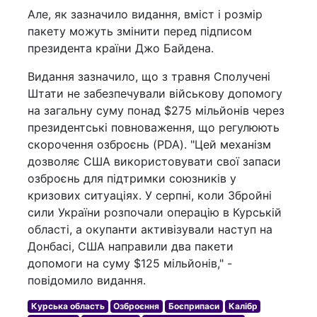
Але, як зазначило видання, вміст і розмір
пакету можуть змінити перед підписом
президента країни Джо Байдена.
Видання зазначило, що з травня Сполучені
Штати не забезпечували військову допомогу
на загальну суму понад $275 мільйонів через
президентські повноваження, що регулюють
скорочення озброєнь (PDA). "Цей механізм
дозволяє США використовувати свої запаси
озброєнь для підтримки союзників у
кризових ситуаціях. У серпні, коли Збройні
сили України розпочали операцію в Курській
області, а окупанти активізували наступ на
Донбасі, США направили два пакети
допомоги на суму $125 мільйонів," -
повідомило видання.
Курська область
Озброєння
Боєприпаси
Калібр