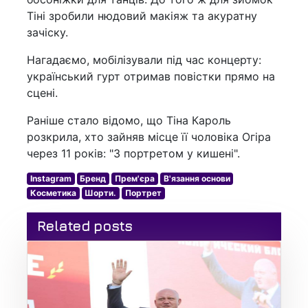
Тіні зробили нюдовий макіяж та акуратну
зачіску.
Нагадаємо, мобілізували під час концерту:
український гурт отримав повістки прямо на
сцені.
Раніше стало відомо, що Тіна Кароль
розкрила, хто зайняв місце її чоловіка Огіра
через 11 років: "З портретом у кишені".
Instagram
Бренд
Прем'єра
В'язання основи
Косметика
Шорти.
Портрет
Related posts