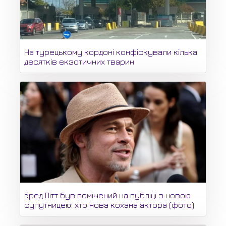
На турецькому кордоні конфіскували кілька
десятків екзотичних тварин
Бред Пітт був помічений на публіці з новою
супутницею: хто нова кохана актора (фото)