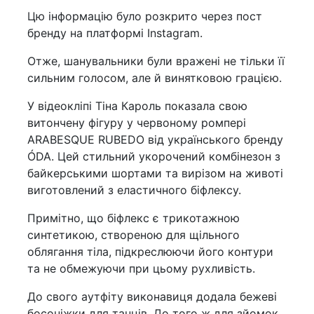
Цю інформацію було розкрито через пост
бренду на платформі Instagram.
Отже, шанувальники були вражені не тільки її
сильним голосом, але й винятковою грацією.
У відеокліпі Тіна Кароль показала свою
витончену фігуру у червоному ромпері
ARABESQUE RUBEDO від українського бренду
ÓDA. Цей стильний укорочений комбінезон з
байкерськими шортами та вирізом на животі
виготовлений з еластичного біфлексу.
Примітно, що біфлекс є трикотажною
синтетикою, створеною для щільного
облягання тіла, підкреслюючи його контури
та не обмежуючи при цьому рухливість.
До свого аутфіту виконавиця додала бежеві
босоніжки для танців. До того ж для зйомок