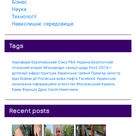
Бізнес
Наука
Технології
Навколишнє середовище
Tags
Укрінформ
Європейський Союз
РБК-Україна
Безпілотний
літальний апарат
Міжнародні санкції щодо Росії (2014—
дотепер)
Інфраструктура
Українська гривня
Прем'єр-міністр
Іран
Бойові дії
Російська мова
Нафта
Facebook
Українське
незалежне інформаційне агентство
Московський Кремль
Крим
Франція
Дрон
Італія
Німеччина
Recent posts