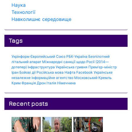
Наука
Технології
Навколишнє середовище
Tags
Укрінформ
Європейський Союз
РБК-Україна
Безпілотний
літальний апарат
Міжнародні санкції щодо Росії (2014—
дотепер)
Інфраструктура
Українська гривня
Прем'єр-міністр
Іран
Бойові дії
Російська мова
Нафта
Facebook
Українське
незалежне інформаційне агентство
Московський Кремль
Крим
Франція
Дрон
Італія
Німеччина
Recent posts