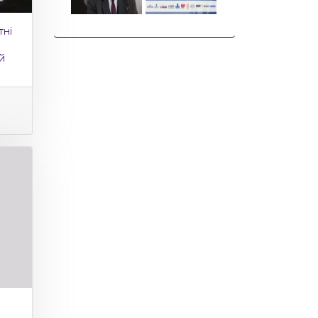
тні
й