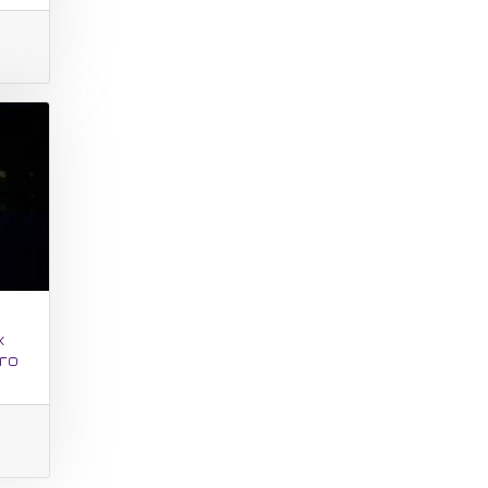
х
ого