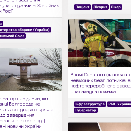
нула, служачи в Збройних
Пацієнт
Лікарня
Лікар
 Росії.
а
істерство оборони (Україна)
янський Союз
Вночі Саратов піддався ата
невідомих безпілотників: в
нафтопереробного завод
спалахнула пожежа.
рнатор повідомив, що
анці Бєлгорода не
Інфраструктура
РБК-Україна
муть доступу до гарячої
Губернатор
 до завершення
ювального сезону. |
вні новини України