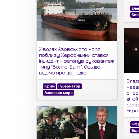
Еле
Бєл
У водах Азовського моря
поблизу Херсонщини стався
інцидент – затонув суховантаж
типу "Волго-Балт". Ось що
відомо про цю подію.
Влад
Крим
Губернатор
невд
енер
Азовське море
дітей
регіо
Укра
Інф
Бєл