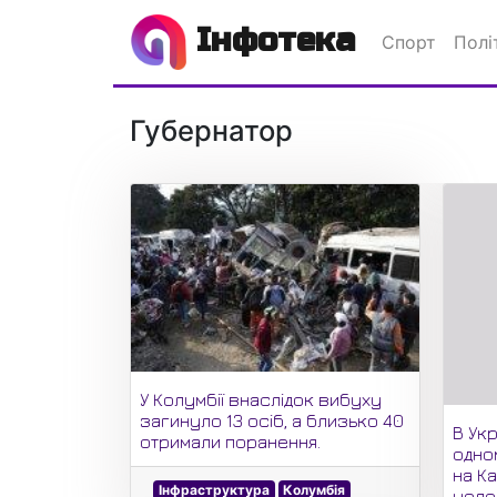
Інфотека
Спорт
Полі
Губернатор
У Колумбії внаслідок вибуху
загинуло 13 осіб, а близько 40
В Укр
отримали поранення.
одно
на Ка
Інфраструктура
Колумбія
чоло