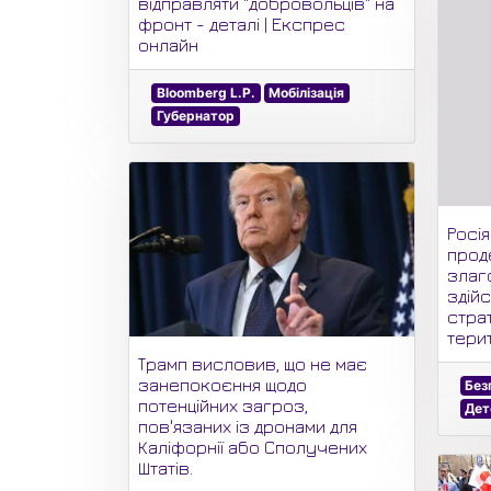
відправляти "добровольців" на
фронт - деталі | Експрес
онлайн
Bloomberg L.P.
Мобілізація
Губернатор
Росія
прод
злаг
здій
страт
терит
Трамп висловив, що не має
занепокоєння щодо
Без
потенційних загроз,
Дет
пов'язаних із дронами для
Каліфорнії або Сполучених
Штатів.