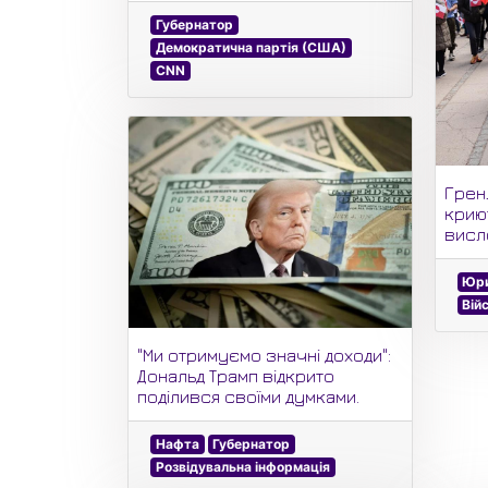
Губернатор
Демократична партія (США)
CNN
Гренл
крию
висл
Юри
Вій
"Ми отримуємо значні доходи":
Дональд Трамп відкрито
поділився своїми думками.
Нафта
Губернатор
Розвідувальна інформація