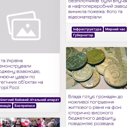
безпілотників: були влуча
в нафтопереробний завод
виникла пожежа. Фото та
відеоматеріали.
Інфраструктура
Мирний час
Губернатор
 та Україна
емонстрували
оджену взаємодію,
снюючи удари по
егічних об'єктах на
орії Росії.
Влада готує громадян до
пілотний бойовий літальний апарат
можливої погіршення
онація
Боєприпаси
життєвого рівня на фоні
історично високого
бюджетного дефіциту,
повідомляє розвідка.