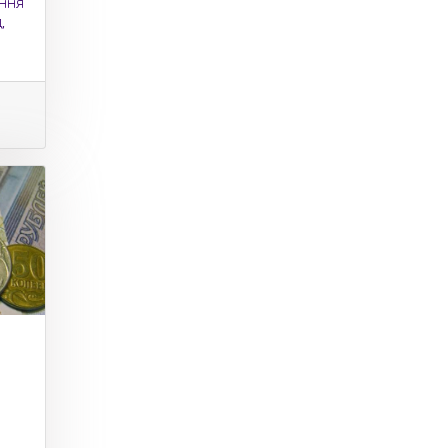
ння
,