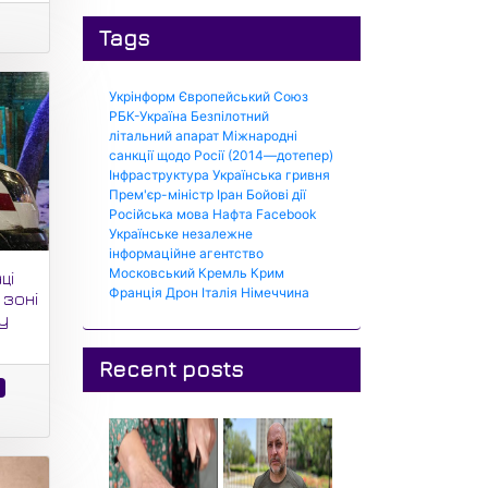
Tags
Укрінформ
Європейський Союз
РБК-Україна
Безпілотний
літальний апарат
Міжнародні
санкції щодо Росії (2014—дотепер)
Інфраструктура
Українська гривня
Прем'єр-міністр
Іран
Бойові дії
Російська мова
Нафта
Facebook
Українське незалежне
інформаційне агентство
Московський Кремль
Крим
ці
Франція
Дрон
Італія
Німеччина
 зоні
у
Recent posts