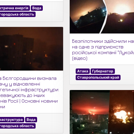
ктрична енергія
Вода
городська область
Безпілотники здійснили на
на одне з підприємств
російської компанії "Лукой
(відео)
Атака
Губернатор
Ставропольський край
а Бєлгородщини визнала
ачу у відновленні
гетичної інфраструктури:
 евакуюють до інших
нів Росії | Основні новини
їни
раструктура
Вода
городська область