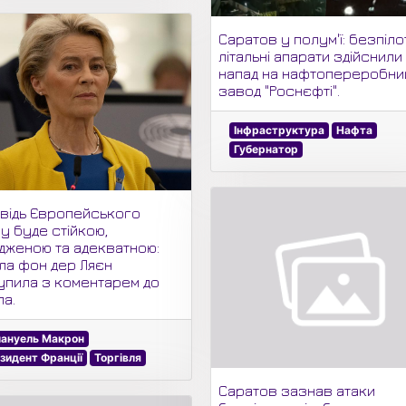
Саратов у полум'ї: безпіло
літальні апарати здійснили
напад на нафтопереробни
завод "Роснєфті".
Інфраструктура
Нафта
Губернатор
овідь Європейського
у буде стійкою,
дженою та адекватною:
ла фон дер Ляєн
упила з коментарем до
па.
ануель Макрон
зидент Франції
Торгівля
Саратов зазнав атаки