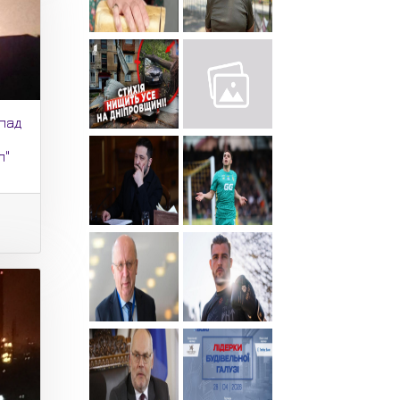
пад
л"