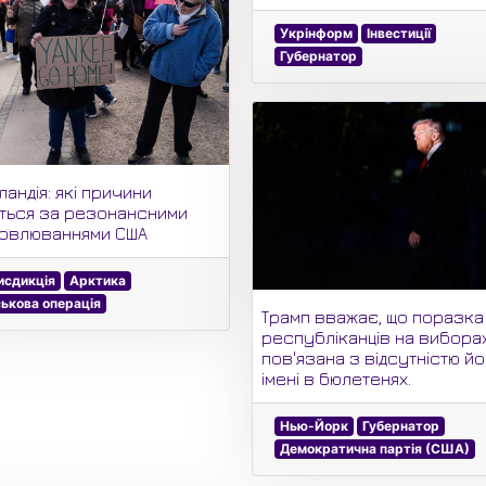
Укрінформ
Інвестиції
Губернатор
андія: які причини
ться за резонансними
овлюваннями США
сдикція
Арктика
ськова операція
Трамп вважає, що поразка
республіканців на вибора
пов'язана з відсутністю й
імені в бюлетенях.
Нью-Йорк
Губернатор
Демократична партія (США)