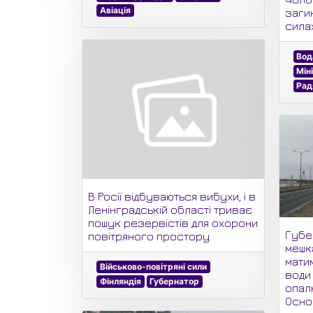
Авіація
заги
силах
Вод
Мін
Рад
В Росії відбуваються вибухи, і в
Ленінградській області триває
пошук резервістів для охорони
Губе
повітряного простору.
мешк
мати
Військово-повітряні сили
води
Фінляндія
Губернатор
опал
Осно