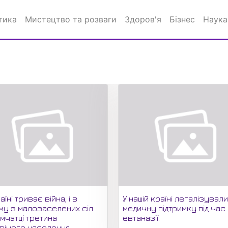
тика
Мистецтво та розваги
Здоров'я
Бізнес
Наука
аїні триває війна, і в
У нашій країні легалізувал
му з малозаселених сіл
медичну підтримку під час
мчатці третина
евтаназії.
вічого населення