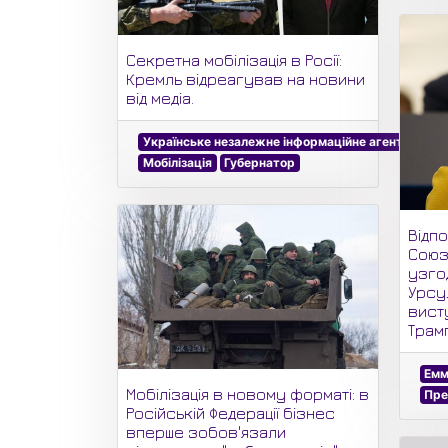
Секретна мобілізація в Росії:
Кремль відреагував на новини
від медіа.
Українське незалежне інформаційне агентство
Мобілізація
Губернатор
Відп
Союз
узго
Урсу
вист
Трам
Емм
Мобілізація в новому форматі: в
Пре
Російській Федерації бізнес
вперше зобов'язали