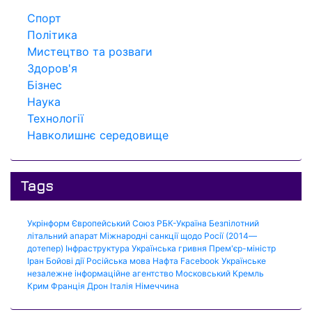
Спорт
Політика
Мистецтво та розваги
Здоров'я
Бізнес
Наука
Технології
Навколишнє середовище
Tags
Укрінформ
Європейський Союз
РБК-Україна
Безпілотний
літальний апарат
Міжнародні санкції щодо Росії (2014—
дотепер)
Інфраструктура
Українська гривня
Прем'єр-міністр
Іран
Бойові дії
Російська мова
Нафта
Facebook
Українське
незалежне інформаційне агентство
Московський Кремль
Крим
Франція
Дрон
Італія
Німеччина