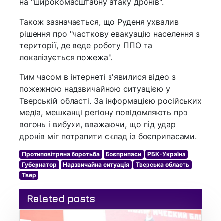
на "широкомасштабну атаку дронів".
Також зазначається, що Руденя ухвалив
рішення про "часткову евакуацію населення з
території, де веде роботу ППО та
локалізується пожежа".
Тим часом в інтернеті з'явилися відео з
пожежною надзвичайною ситуацією у
Тверській області. За інформацією російських
медіа, мешканці регіону повідомляють про
вогонь і вибухи, вважаючи, що під удар
дронів міг потрапити склад із боєприпасами.
Протиповітряна боротьба
Боєприпаси
РБК-Україна
Губернатор
Надзвичайна ситуація
Тверська область
Твер
Related posts