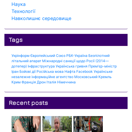
Наука
Технології
Навколишнє середовище
Tags
Укрінформ
Європейський Союз
РБК-Україна
Безпілотний
літальний апарат
Міжнародні санкції щодо Росії (2014—
дотепер)
Інфраструктура
Українська гривня
Прем'єр-міністр
Іран
Бойові дії
Російська мова
Нафта
Facebook
Українське
незалежне інформаційне агентство
Московський Кремль
Крим
Франція
Дрон
Італія
Німеччина
Recent posts