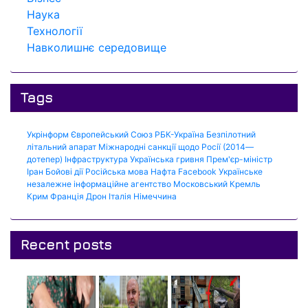
Наука
Технології
Навколишнє середовище
Tags
Укрінформ
Європейський Союз
РБК-Україна
Безпілотний
літальний апарат
Міжнародні санкції щодо Росії (2014—
дотепер)
Інфраструктура
Українська гривня
Прем'єр-міністр
Іран
Бойові дії
Російська мова
Нафта
Facebook
Українське
незалежне інформаційне агентство
Московський Кремль
Крим
Франція
Дрон
Італія
Німеччина
Recent posts