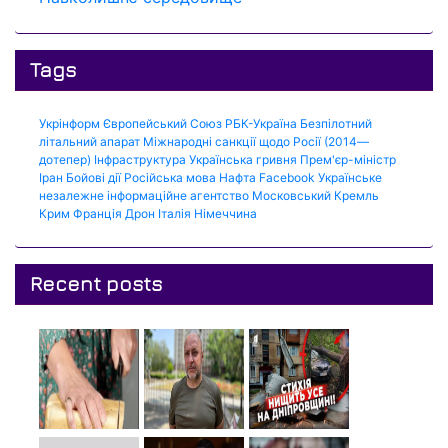
Tags
Укрінформ
Європейський Союз
РБК-Україна
Безпілотний
літальний апарат
Міжнародні санкції щодо Росії (2014—
дотепер)
Інфраструктура
Українська гривня
Прем'єр-міністр
Іран
Бойові дії
Російська мова
Нафта
Facebook
Українське
незалежне інформаційне агентство
Московський Кремль
Крим
Франція
Дрон
Італія
Німеччина
Recent posts