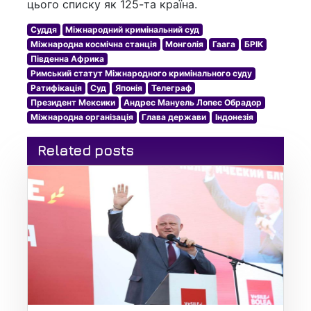
цього списку як 125-та країна.
Суддя
Міжнародний кримінальний суд
Міжнародна космічна станція
Монголія
Гаага
БРІК
Південна Африка
Римський статут Міжнародного кримінального суду
Ратифікація
Суд
Японія
Телеграф
Президент Мексики
Андрес Мануель Лопес Обрадор
Міжнародна організація
Глава держави
Індонезія
Related posts