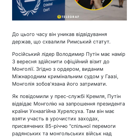
До цього часу він уникав відвідування
держав, що схвалили Римський статут.
Російський лідер Володимир Путін має намір
3 вересня здійснити офіційний візит до
Монголії. Згідно з ордером, виданим
Міжнародним кримінальним судом у Гаазі,
Монголія зобов'язана його затримати.
Як повідомили у прес-службі Кремля, Путін
відвідає Монголію на запрошення президента
країни Ухнаагійна Хурелсуха. Там він має
взяти участь в урочистих заходах,
присвячених 85-річчю "спільної перемоги
радянських та монгольських військ над