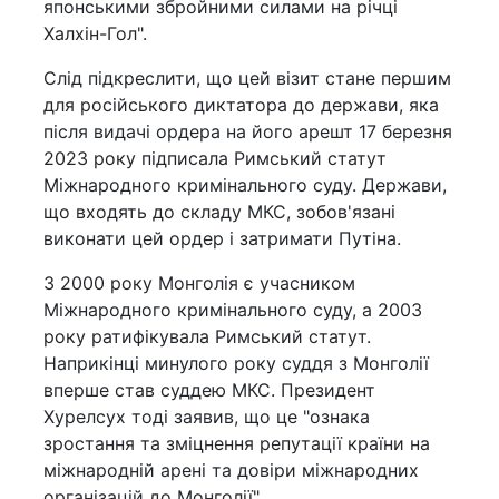
японськими збройними силами на річці
Халхін-Гол".
Слід підкреслити, що цей візит стане першим
для російського диктатора до держави, яка
після видачі ордера на його арешт 17 березня
2023 року підписала Римський статут
Міжнародного кримінального суду. Держави,
що входять до складу МКС, зобов'язані
виконати цей ордер і затримати Путіна.
З 2000 року Монголія є учасником
Міжнародного кримінального суду, а 2003
року ратифікувала Римський статут.
Наприкінці минулого року суддя з Монголії
вперше став суддею МКС. Президент
Хурелсух тоді заявив, що це "ознака
зростання та зміцнення репутації країни на
міжнародній арені та довіри міжнародних
організацій до Монголії".