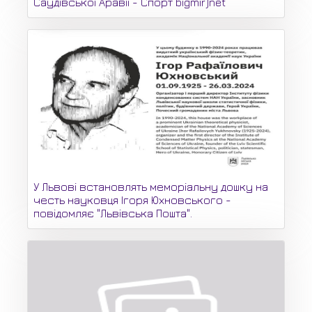
Саудівської Аравії - Спорт bigmir)net
У Львові встановлять меморіальну дошку на
честь науковця Ігоря Юхновського -
повідомляє "Львівська Пошта".